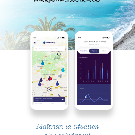
en navigant sur la carte intéractive.
Maîtrisez la situation