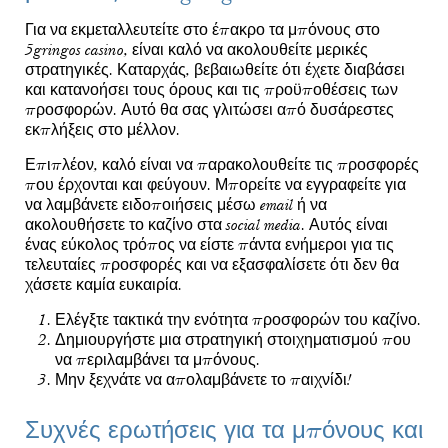
Για να εκμεταλλευτείτε στο έπακρο τα μπόνους στο
5gringos casino, είναι καλό να ακολουθείτε μερικές
στρατηγικές. Καταρχάς, βεβαιωθείτε ότι έχετε διαβάσει
και κατανοήσει τους όρους και τις προϋποθέσεις των
προσφορών. Αυτό θα σας γλιτώσει από δυσάρεστες
εκπλήξεις στο μέλλον.
Επιπλέον, καλό είναι να παρακολουθείτε τις προσφορές
που έρχονται και φεύγουν. Μπορείτε να εγγραφείτε για
να λαμβάνετε ειδοποιήσεις μέσω email ή να
ακολουθήσετε το καζίνο στα social media. Αυτός είναι
ένας εύκολος τρόπος να είστε πάντα ενήμεροι για τις
τελευταίες προσφορές και να εξασφαλίσετε ότι δεν θα
χάσετε καμία ευκαιρία.
Ελέγξτε τακτικά την ενότητα προσφορών του καζίνο.
Δημιουργήστε μια στρατηγική στοιχηματισμού που
να περιλαμβάνει τα μπόνους.
Μην ξεχνάτε να απολαμβάνετε το παιχνίδι!
Συχνές ερωτήσεις για τα μπόνους και