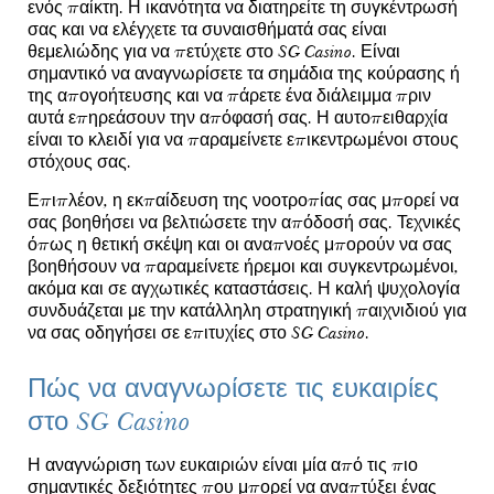
ενός παίκτη. Η ικανότητα να διατηρείτε τη συγκέντρωσή
σας και να ελέγχετε τα συναισθήματά σας είναι
θεμελιώδης για να πετύχετε στο SG Casino. Είναι
σημαντικό να αναγνωρίσετε τα σημάδια της κούρασης ή
της απογοήτευσης και να πάρετε ένα διάλειμμα πριν
αυτά επηρεάσουν την απόφασή σας. Η αυτοπειθαρχία
είναι το κλειδί για να παραμείνετε επικεντρωμένοι στους
στόχους σας.
Επιπλέον, η εκπαίδευση της νοοτροπίας σας μπορεί να
σας βοηθήσει να βελτιώσετε την απόδοσή σας. Τεχνικές
όπως η θετική σκέψη και οι αναπνοές μπορούν να σας
βοηθήσουν να παραμείνετε ήρεμοι και συγκεντρωμένοι,
ακόμα και σε αγχωτικές καταστάσεις. Η καλή ψυχολογία
συνδυάζεται με την κατάλληλη στρατηγική παιχνιδιού για
να σας οδηγήσει σε επιτυχίες στο SG Casino.
Πώς να αναγνωρίσετε τις ευκαιρίες
στο SG Casino
Η αναγνώριση των ευκαιριών είναι μία από τις πιο
σημαντικές δεξιότητες που μπορεί να αναπτύξει ένας