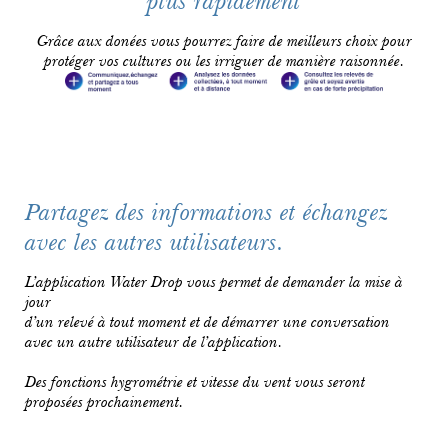
plus rapidement
Grâce aux donées vous pourrez faire de meilleurs choix pour
protéger vos cultures ou les irriguer de manière raisonnée.
Partagez des informations et échangez
avec les autres utilisateurs.
L’application Water Drop vous permet de demander la mise à
jour
d’un relevé à tout moment et de démarrer une conversation
avec un autre utilisateur de l’application.
Des fonctions hygrométrie et vitesse du vent vous seront
proposées prochainement.