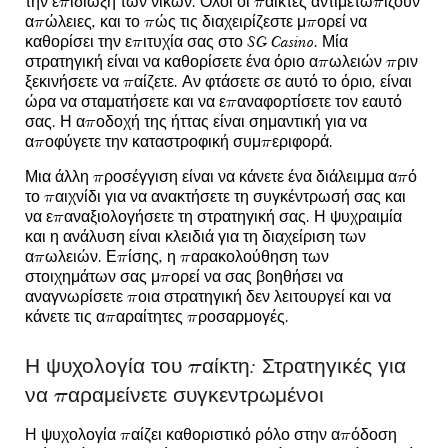
την επιδίωξη των νικών. Όλοι οι παίκτες αντιμετωπίζουν
απώλειες, και το πώς τις διαχειρίζεστε μπορεί να
καθορίσει την επιτυχία σας στο SG Casino. Μία
στρατηγική είναι να καθορίσετε ένα όριο απωλειών πριν
ξεκινήσετε να παίζετε. Αν φτάσετε σε αυτό το όριο, είναι
ώρα να σταματήσετε και να επαναφορτίσετε τον εαυτό
σας. Η αποδοχή της ήττας είναι σημαντική για να
αποφύγετε την καταστροφική συμπεριφορά.
Μια άλλη προσέγγιση είναι να κάνετε ένα διάλειμμα από
το παιχνίδι για να ανακτήσετε τη συγκέντρωσή σας και
να επαναξιολογήσετε τη στρατηγική σας. Η ψυχραιμία
και η ανάλυση είναι κλειδιά για τη διαχείριση των
απωλειών. Επίσης, η παρακολούθηση των
στοιχημάτων σας μπορεί να σας βοηθήσει να
αναγνωρίσετε ποια στρατηγική δεν λειτουργεί και να
κάνετε τις απαραίτητες προσαρμογές.
Η ψυχολογία του παίκτη: Στρατηγικές για
να παραμείνετε συγκεντρωμένοι
Η ψυχολογία παίζει καθοριστικό ρόλο στην απόδοση