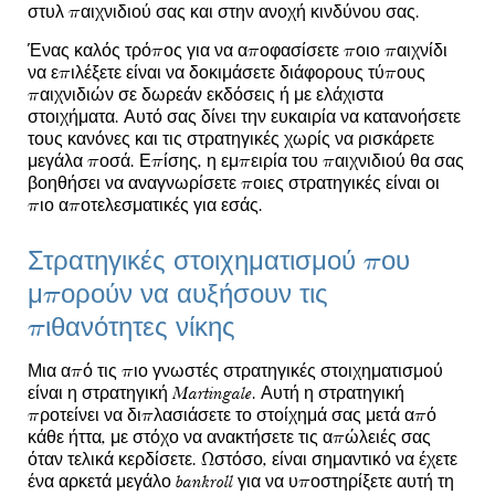
στυλ παιχνιδιού σας και στην ανοχή κινδύνου σας.
Ένας καλός τρόπος για να αποφασίσετε ποιο παιχνίδι
να επιλέξετε είναι να δοκιμάσετε διάφορους τύπους
παιχνιδιών σε δωρεάν εκδόσεις ή με ελάχιστα
στοιχήματα. Αυτό σας δίνει την ευκαιρία να κατανοήσετε
τους κανόνες και τις στρατηγικές χωρίς να ρισκάρετε
μεγάλα ποσά. Επίσης, η εμπειρία του παιχνιδιού θα σας
βοηθήσει να αναγνωρίσετε ποιες στρατηγικές είναι οι
πιο αποτελεσματικές για εσάς.
Στρατηγικές στοιχηματισμού που
μπορούν να αυξήσουν τις
πιθανότητες νίκης
Μια από τις πιο γνωστές στρατηγικές στοιχηματισμού
είναι η στρατηγική Martingale. Αυτή η στρατηγική
προτείνει να διπλασιάσετε το στοίχημά σας μετά από
κάθε ήττα, με στόχο να ανακτήσετε τις απώλειές σας
όταν τελικά κερδίσετε. Ωστόσο, είναι σημαντικό να έχετε
ένα αρκετά μεγάλο bankroll για να υποστηρίξετε αυτή τη