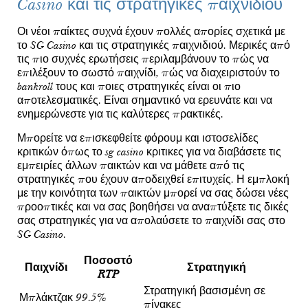
Casino και τις στρατηγικές παιχνιδιού
Οι νέοι παίκτες συχνά έχουν πολλές απορίες σχετικά με
το SG Casino και τις στρατηγικές παιχνιδιού. Μερικές από
τις πιο συχνές ερωτήσεις περιλαμβάνουν το πώς να
επιλέξουν το σωστό παιχνίδι, πώς να διαχειριστούν το
bankroll τους και ποιες στρατηγικές είναι οι πιο
αποτελεσματικές. Είναι σημαντικό να ερευνάτε και να
ενημερώνεστε για τις καλύτερες πρακτικές.
Μπορείτε να επισκεφθείτε φόρουμ και ιστοσελίδες
κριτικών όπως το sg casino κριτικες για να διαβάσετε τις
εμπειρίες άλλων παικτών και να μάθετε από τις
στρατηγικές που έχουν αποδειχθεί επιτυχείς. Η εμπλοκή
με την κοινότητα των παικτών μπορεί να σας δώσει νέες
προοπτικές και να σας βοηθήσει να αναπτύξετε τις δικές
σας στρατηγικές για να απολαύσετε το παιχνίδι σας στο
SG Casino.
Ποσοστό
Παιχνίδι
Στρατηγική
RTP
Στρατηγική βασισμένη σε
Μπλάκτζακ
99.5%
πίνακες