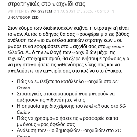
στρατηγικές στο παιχνίδι σας
WRITTEN BY
WP-SYSTEM
ON
AUGUST 21, 2025
. POSTED IN
UNCATEGORIZED
Στον κόσμο των διαδικτυακών καζίνο, η στρατηγική είναι
το παν. Αυτός ο οδηγός θα σας προσφέρει μια εις βάθος
ανάλυση των πιο αποτελεσματικών στρατηγικών που
μπορείτε να εφαρμόσετε στο παιχνίδι σας στο
sg casino
ελλαδα
. Από την επιλογή των παιχνιδιών μέχρι τις
τεχνικές στοιχηματισμού, θα εξερευνήσουμε τρόπους για
να μεγιστοποιήσετε τις πιθανότητες νίκης σας και να
απολαύσετε την εμπειρία σας στο καζίνο στο έπακρο.
Πώς να επιλέξετε το κατάλληλο παιχνίδι στο SG
Casino
Στρατηγικές στοιχηματισμού που μπορούν να
αυξήσουν τις πιθανότητες νίκης
Η σημασία της διαχείρισης του bankroll σας στο SG
Casino
Πώς να χρησιμοποιήσετε τις προσφορές και τα
μπόνους προς όφελός σας
Ανάλυση των πιο δημοφιλών παιχνιδιών στο SG
Casino